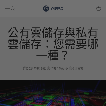
跳至內容
Aiffro
開啟導覽選單
開啟搜尋
開啟購
公有雲儲存與私有
雲儲存：您需要哪
一種？
2024年5月28日
作者：ToAndy
0 則留言