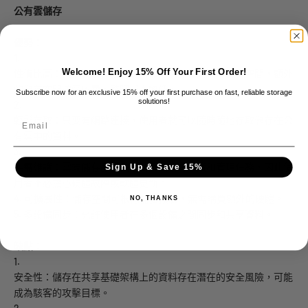
公有雲儲存
優勢：
1.
Welcome! Enjoy 15% Off Your First Order!
性價比高：大多數公有雲供應商都提供免費的基本儲存空間，額外
的儲存空間按需收費，整體成本較低。
Subscribe now for an exclusive 15% off your first purchase on fast, reliable storage
solutions!
2.
Email
輕鬆存取：只要有網路連接，使用者就可以隨時隨地存取儲存在公
有雲中的資料。
3.
無需維護：雲端儲存服務供應商負責所有維護和管理任務，因此使
Sign Up & Save 15%
用者不必擔心硬體故障或軟體更新。
4.
可擴展性：儲存空間可根據需要擴展，無需購買額外的硬體。
NO, THANKS
5.
多設備同步：允許使用者在多個設備之間同步和共享資料。
缺點：
1.
安全性：儲存在共享基礎架構上的資料存在潛在的安全風險，可能
成為駭客的攻擊目標。