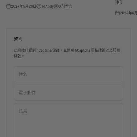
擇？
2024年5月28日
ToAndy
0 則留言
2024年6
留言
此網站已受到 hCaptcha 保護，且適用 hCaptcha
隱私政策
以及
服務
條款
。
姓名
電子郵件
訊息